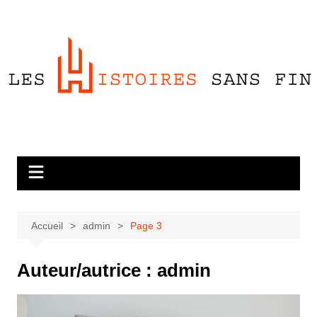
Aller
au
contenu
Accueil
admin
Page 3
Auteur/autrice :
admin